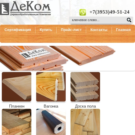
+7(3953)49-51-24
Сертификация
Купить
Прайс-лист
Контакты
Главная
Планкен
Вагонка
Доска пола