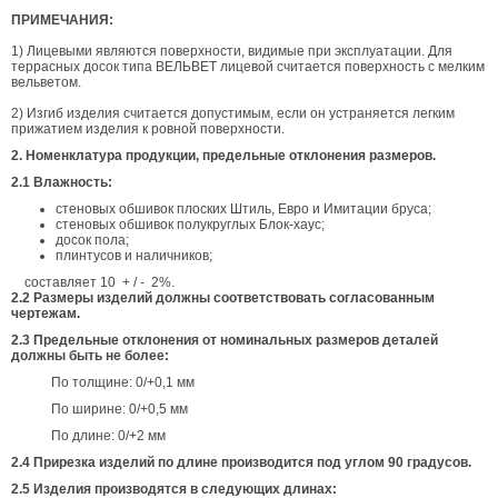
ПРИМЕЧАНИЯ:
1) Лицевыми являются поверхности, видимые при эксплуатации. Для
террасных досок типа ВЕЛЬВЕТ лицевой считается поверхность с мелким
вельветом.
2) Изгиб изделия считается допустимым, если он устраняется легким
прижатием изделия к ровной поверхности.
2. Номенклатура продукции, предельные отклонения размеров.
2.1 Влажность:
стеновых обшивок плоских Штиль, Евро и Имитации бруса;
стеновых обшивок полукруглых Блок-хаус;
досок пола;
плинтусов и наличников;
составляет 10 + / - 2%.
2.2 Размеры изделий должны соответствовать согласованным
чертежам.
2.3 Предельные отклонения от номинальных размеров деталей
должны быть не более:
По толщине: 0/+0,1 мм
По ширине: 0/+0,5 мм
По длине: 0/+2 мм
2.4 Прирезка изделий по длине производится под углом 90 градусов.
2.5 Изделия производятся в следующих длинах: