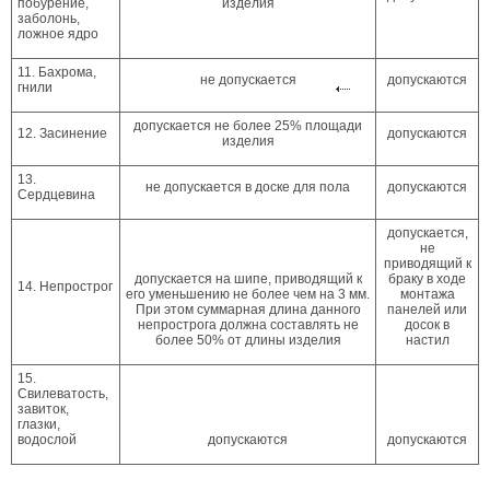
побурение,
изделия
заболонь,
ложное ядро
11. Бахрома,
не допускается
допускаются
гнили
допускается не более 25% площади
12. Засинение
допускаются
изделия
13.
не допускается в доске для пола
допускаются
Сердцевина
допускается,
не
приводящий к
допускается на шипе, приводящий к
браку в ходе
14. Непрострог
его уменьшению не более чем на 3 мм.
монтажа
При этом суммарная длина данного
панелей или
непрострога должна составлять не
досок в
более 50% от длины изделия
настил
15.
Свилеватость,
завиток,
глазки,
водослой
допускаются
допускаются