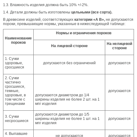
1.3. Влажность изделия должна быть 10% +/-2%.
1.4. Детали должны быть изготовлены
цельными (все сорта).
В древесине изделий, соответствующих
категории «A В»,
не допускаются
пороки, превышающие нормы, указанные в нижеследующей таблице:
Нормы и ограничения пороков
Наименование
пороков
На нелицевой
На лицевой стороне
стороне
1. Сучки
здоровые,
допускаются без ограничений
допускаются
сросшиеся
2. Сучки
частично
сросшиеся,
темные,
допускаются
здоровые, в
допускаются диаметром до 1/4
том числе с
ширины изделия не более 2 шт. на 1
трещинами
мпг изделия
допускаются диаметром до 1/5
3. Сучки
ширины изделия не более 1 шт. на 1
допускаются
несросшиеся
мпг изделия
4. Выпавшие
не допускаются
допускаются