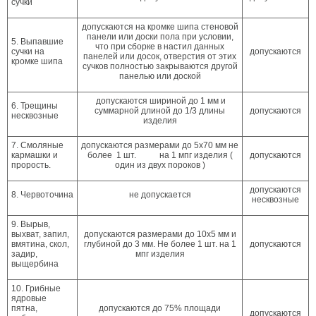
сучки
допускаются на кромке шипа стеновой
панели или доски пола при условии,
5. Выпавшие
что при сборке в настил данных
сучки на
допускаются
панелей или досок, отверстия от этих
кромке шипа
сучков полностью закрываются другой
панелью или доской
допускаются шириной до 1 мм и
6. Трещины
суммарной длиной до 1/3 длины
допускаются
несквозные
изделия
7. Смоляные
допускаются размерами до 5х70 мм не
кармашки и
более 1 шт. на 1 мпг изделия (
допускаются
прорость.
один из двух пороков )
допускаются
8. Червоточина
не допускается
несквозные
9. Вырыв,
выхват, запил,
допускаются размерами до 10х5 мм и
вмятина, скол,
глубиной до 3 мм. Не более 1 шт. на 1
допускаются
задир,
мпг изделия
выщербина
10. Грибные
ядровые
пятна,
допускаются до 75% площади
допускаются